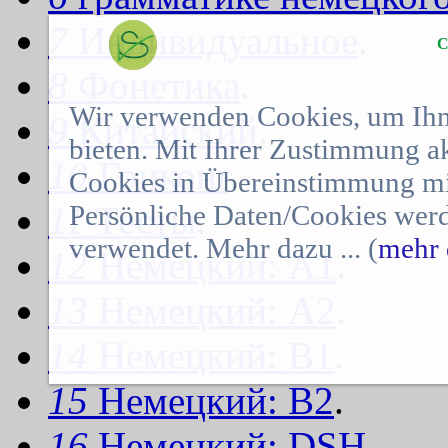
7
Индивидуальное
.
C
8
Фонетика
.
Wir verwenden Cookies, um Ihn
9
Китайский
.
bieten. Mit Ihrer Zustimmung a
10
Гонконг
.
Cookies in Übereinstimmung mit
Persönliche Daten/Cookies werd
11
Тесты
.
verwendet. Mehr dazu ... (
mehr 
12
Немецкий: A1
.
13
Немецкий: A2
.
14
Немецкий: B1
.
15
Немецкий: B2
.
16
Немецкий: DSH
.